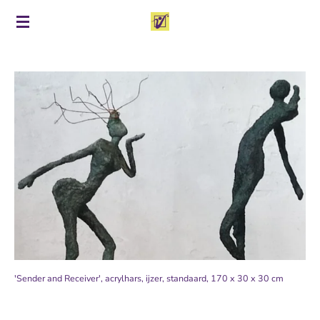
Ga
direct
naar
de
hoofdinhoud
'Sender and Receiver', acrylhars, ijzer, standaard, 170 x 30 x 30 cm