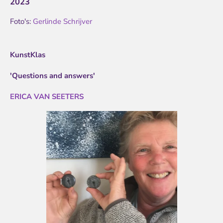
2023
k
a
m
Foto's:
Gerlinde Schrijver
KunstKlas
'Questions and answers'
ERICA VAN SEETERS