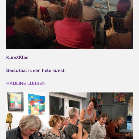
KunstKlas
Beeldtaal is een hele kunst
P
AULINE LUIJBEN