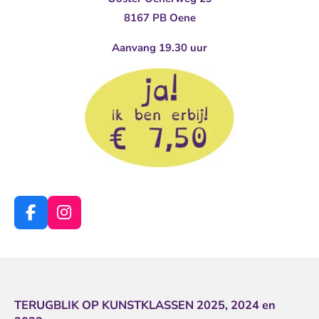
8167 PB Oene
Aanvang 19.30 uur
F
I
a
n
c
s
e
t
b
a
o
g
TERUGBLIK OP KUNSTKLASSEN
2025,
2024 en
o
r